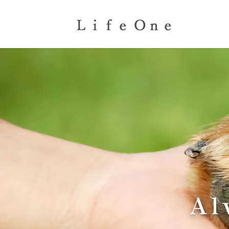
コ
ナ
ン
ビ
テ
ゲ
ン
ー
ツ
シ
へ
ョ
ス
ン
キ
に
ッ
移
プ
動